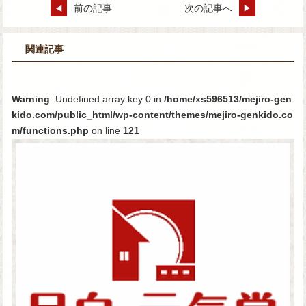
前の記事
次の記事へ
関連記事
Warning
: Undefined array key 0 in
/home/xs596513/mejiro-gen
kido.com/public_html/wp-content/themes/mejiro-genkido.co
m/functions.php
on line
121