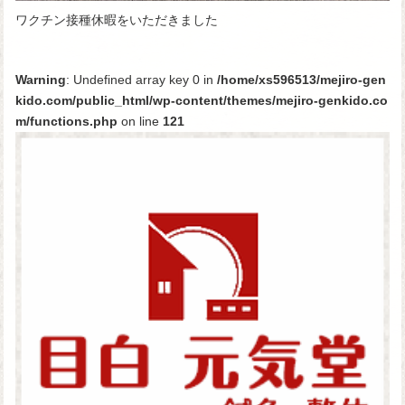
ワクチン接種休暇をいただきました
Warning
: Undefined array key 0 in
/home/xs596513/mejiro-gen
kido.com/public_html/wp-content/themes/mejiro-genkido.co
m/functions.php
on line
121