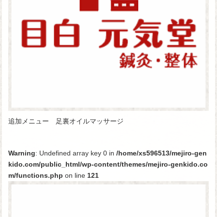
追加メニュー 足裏オイルマッサージ
Warning
: Undefined array key 0 in
/home/xs596513/mejiro-gen
kido.com/public_html/wp-content/themes/mejiro-genkido.co
m/functions.php
on line
121