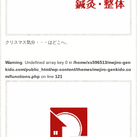
クリスマス気分・・・はどこへ。
Warning
: Undefined array key 0 in
/home/xs596513/mejiro-gen
kido.com/public_html/wp-content/themes/mejiro-genkido.co
m/functions.php
on line
121