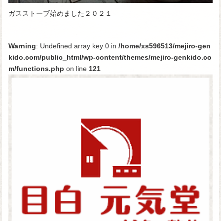
ガスストーブ始めました２０２１
Warning
: Undefined array key 0 in
/home/xs596513/mejiro-gen
kido.com/public_html/wp-content/themes/mejiro-genkido.co
m/functions.php
on line
121