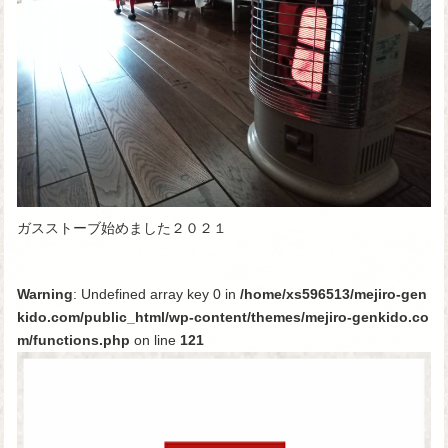
ガスストーブ始めました２０２１
Warning
: Undefined array key 0 in
/home/xs596513/mejiro-gen
kido.com/public_html/wp-content/themes/mejiro-genkido.co
m/functions.php
on line
121