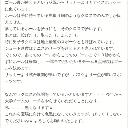
ゴール裏が使えるという状況からサッカーよりもアイスホッケー
に似ています。
ボールは手に持っている虫取り網のようなクロスでのみでしか扱
えません。
落ちているボールを拾うにも、そのクロスで拾います。
あとは、投げたり、取ったり、走ったり。
特に男子ラクロスは地上最速のスポーツとも呼ばれています。
シュート速度はテニスのサーブを超えるとも言われています。
ですので、あっちのゴールからこっちのゴールまで１０秒かから
ずにボールは移動し、 一試合でだいたい各チーム８点程度はゴー
ルを決めます。
サッカーより試合展開が早いですが、バスケより一点が重いスポ
ーツです。
なんでラクロスの説明をしているかといいますと・・・ 今年から
大学チームのコーチをやらせていただくことになり、
私、、、、黒くなりますｗ
これから夏場に向けて色黒になっていきますが、びっくりしない
でくださいねｗ よろしくお願いいたします。