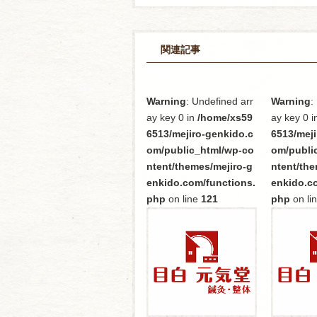
関連記事
Warning
: Undefined arr
Warning
:
ay key 0 in
/home/xs59
ay key 0 i
6513/mejiro-genkido.c
6513/meji
om/public_html/wp-co
om/publi
ntent/themes/mejiro-g
ntent/the
enkido.com/functions.
enkido.c
php
on line
121
php
on li