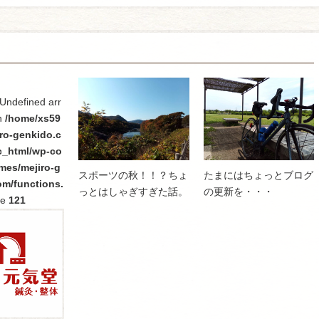
 Undefined arr
n
/home/xs59
ro-genkido.c
c_html/wp-co
mes/mejiro-g
スポーツの秋！！？ちょ
たまにはちょっとブログ
om/functions.
っとはしゃぎすぎた話。
の更新を・・・
ne
121