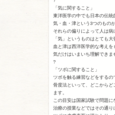
?
「気に関すること」
東洋医学の中でも日本の伝統
気・血・津という3つのもの
それらの偏りによって人は病
「気」というものはとても大
血と津は西洋医学的な考えを
気だけはいまいち理解できま
?
「ツボに関すること」
ツボを触る練習などをするの
骨度法といって、どこからど
ます。
この目安は国家試験で問題に
治療の授業などではその通り