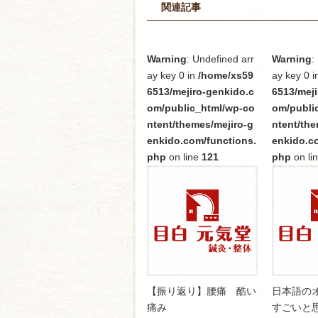
関連記事
Warning
: Undefined arr
Warning
:
ay key 0 in
/home/xs59
ay key 0 i
6513/mejiro-genkido.c
6513/meji
om/public_html/wp-co
om/publi
ntent/themes/mejiro-g
ntent/the
enkido.com/functions.
enkido.c
php
on line
121
php
on li
【振り返り】腰痛 酷い
日本語の
痛み
すごいと