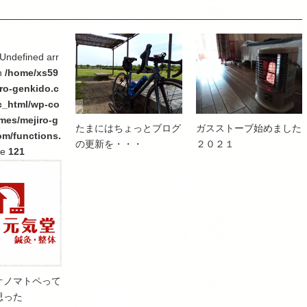
 Undefined arr
n
/home/xs59
ro-genkido.c
c_html/wp-co
mes/mejiro-g
たまにはちょっとブログ
ガスストーブ始めました
om/functions.
の更新を・・・
２０２１
ne
121
オノマトペって
思った