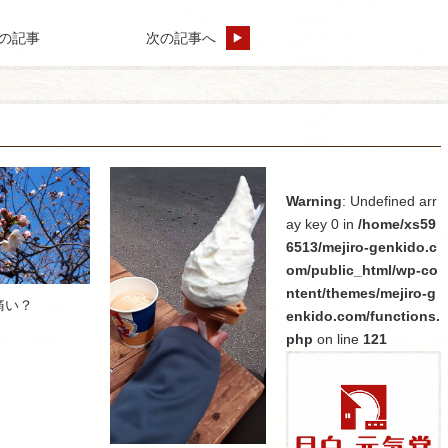
の記事
次の記事へ
Warning
: Undefined arr
ay key 0 in
/home/xs59
6513/mejiro-genkido.c
om/public_html/wp-co
ntent/themes/mejiro-g
痛い？
enkido.com/functions.
php
on line
121