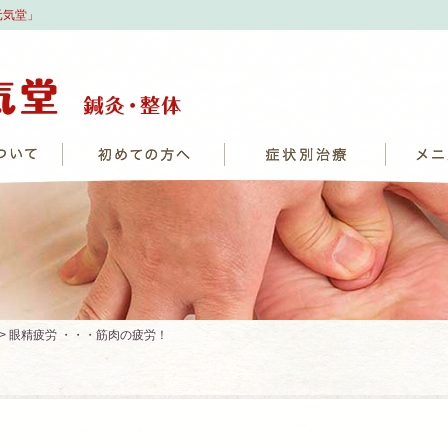
元気堂」
> 眼精疲労 ・・・筋肉の疲労！