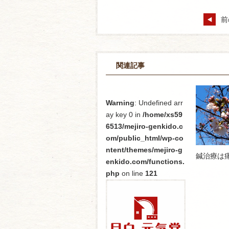
前
関連記事
Warning
: Undefined arr
ay key 0 in
/home/xs59
6513/mejiro-genkido.c
om/public_html/wp-co
ntent/themes/mejiro-g
鍼治療は
enkido.com/functions.
php
on line
121