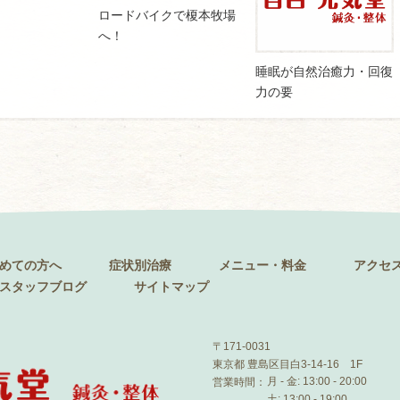
ロードバイクで榎本牧場
へ！
睡眠が自然治癒力・回復
力の要
めての方へ
症状別治療
メニュー・料金
アクセ
スタッフブログ
サイトマップ
〒171-0031
東京都 豊島区目白3-14-16 1F
月 - 金: 13:00 - 20:00
営業時間：
土: 13:00 - 19:00