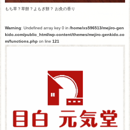
もち草？草餅？よもぎ餅？ お灸の香り
Warning
: Undefined array key 0 in
/home/xs596513/mejiro-gen
kido.com/public_html/wp-content/themes/mejiro-genkido.co
m/functions.php
on line
121