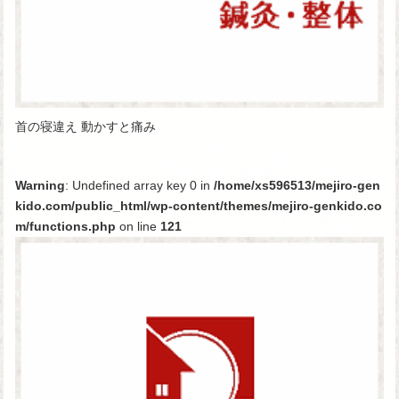
首の寝違え 動かすと痛み
Warning
: Undefined array key 0 in
/home/xs596513/mejiro-gen
kido.com/public_html/wp-content/themes/mejiro-genkido.co
m/functions.php
on line
121