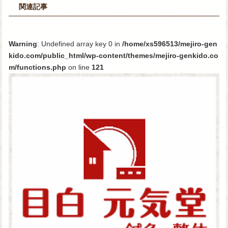
関連記事
Warning
: Undefined array key 0 in
/home/xs596513/mejiro-gen
kido.com/public_html/wp-content/themes/mejiro-genkido.co
m/functions.php
on line
121