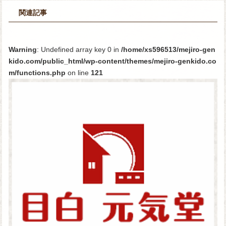
関連記事
Warning
: Undefined array key 0 in
/home/xs596513/mejiro-gen
kido.com/public_html/wp-content/themes/mejiro-genkido.co
m/functions.php
on line
121