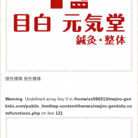
慢性腰痛 急性腰痛
Warning
: Undefined array key 0 in
/home/xs596513/mejiro-gen
kido.com/public_html/wp-content/themes/mejiro-genkido.co
m/functions.php
on line
121