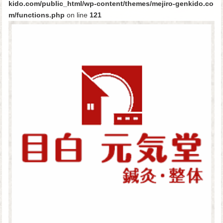
kido.com/public_html/wp-content/themes/mejiro-genkido.co
m/functions.php
on line
121