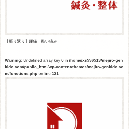
【振り返り】腰痛 酷い痛み
Warning
: Undefined array key 0 in
/home/xs596513/mejiro-gen
kido.com/public_html/wp-content/themes/mejiro-genkido.co
m/functions.php
on line
121