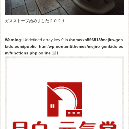
ガスストーブ始めました２０２１
Warning
: Undefined array key 0 in
/home/xs596513/mejiro-gen
kido.com/public_html/wp-content/themes/mejiro-genkido.co
m/functions.php
on line
121