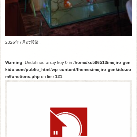
2026年7月の営業
Warning
: Undefined array key 0 in
/home/xs596513/mejiro-gen
kido.com/public_html/wp-content/themes/mejiro-genkido.co
m/functions.php
on line
121