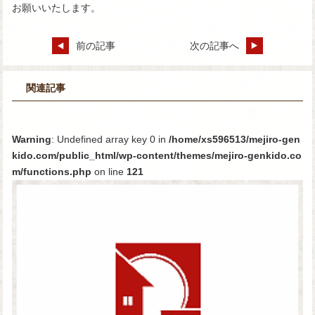
お願いいたします。
前の記事
次の記事へ
関連記事
Warning
: Undefined array key 0 in
/home/xs596513/mejiro-gen
kido.com/public_html/wp-content/themes/mejiro-genkido.co
m/functions.php
on line
121