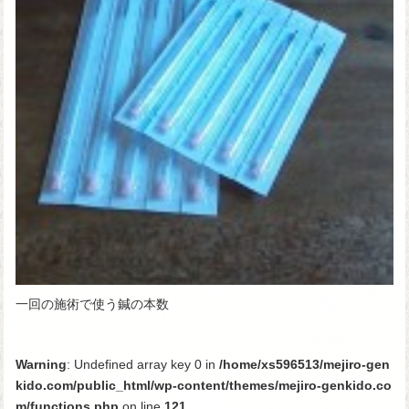
一回の施術で使う鍼の本数
Warning
: Undefined array key 0 in
/home/xs596513/mejiro-gen
kido.com/public_html/wp-content/themes/mejiro-genkido.co
m/functions.php
on line
121