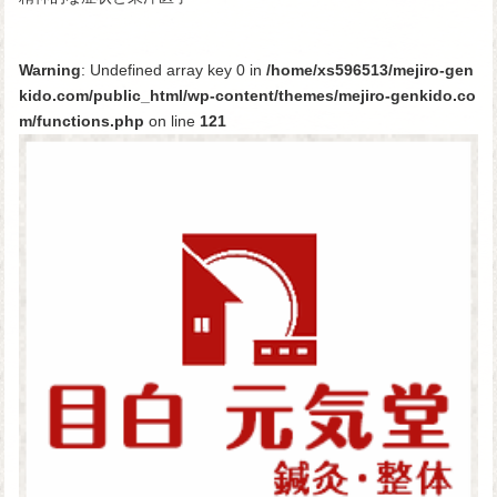
Warning
: Undefined array key 0 in
/home/xs596513/mejiro-gen
kido.com/public_html/wp-content/themes/mejiro-genkido.co
m/functions.php
on line
121