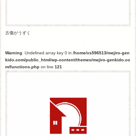
古傷がうずく
Warning
: Undefined array key 0 in
/home/xs596513/mejiro-gen
kido.com/public_html/wp-content/themes/mejiro-genkido.co
m/functions.php
on line
121