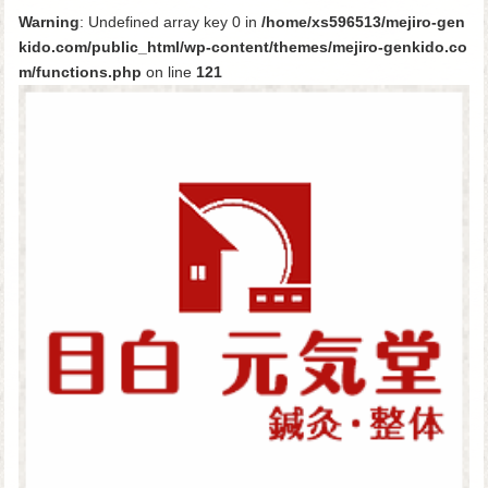
Warning
: Undefined array key 0 in
/home/xs596513/mejiro-gen
kido.com/public_html/wp-content/themes/mejiro-genkido.co
m/functions.php
on line
121