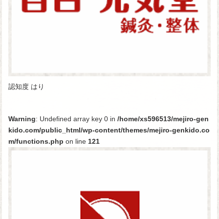
認知度 はり
Warning
: Undefined array key 0 in
/home/xs596513/mejiro-gen
kido.com/public_html/wp-content/themes/mejiro-genkido.co
m/functions.php
on line
121