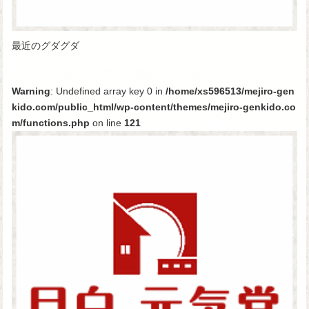
最近のグダグダ
Warning
: Undefined array key 0 in
/home/xs596513/mejiro-gen
kido.com/public_html/wp-content/themes/mejiro-genkido.co
m/functions.php
on line
121