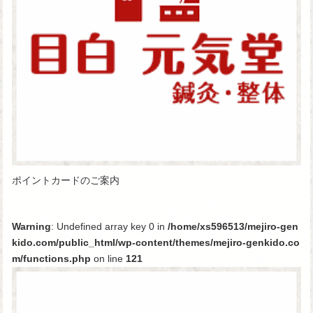
ポイントカードのご案内
Warning
: Undefined array key 0 in
/home/xs596513/mejiro-gen
kido.com/public_html/wp-content/themes/mejiro-genkido.co
m/functions.php
on line
121