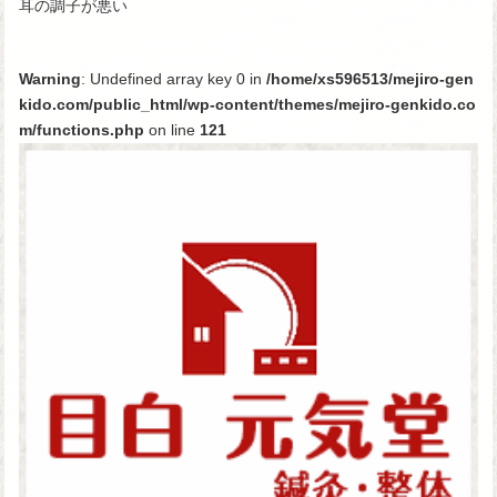
耳の調子が悪い
Warning
: Undefined array key 0 in
/home/xs596513/mejiro-gen
kido.com/public_html/wp-content/themes/mejiro-genkido.co
m/functions.php
on line
121