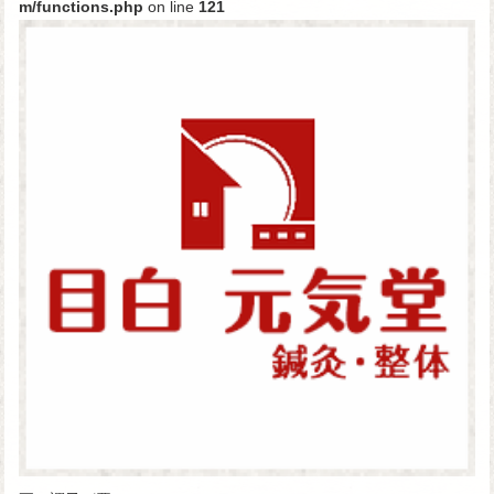
m/functions.php
on line
121