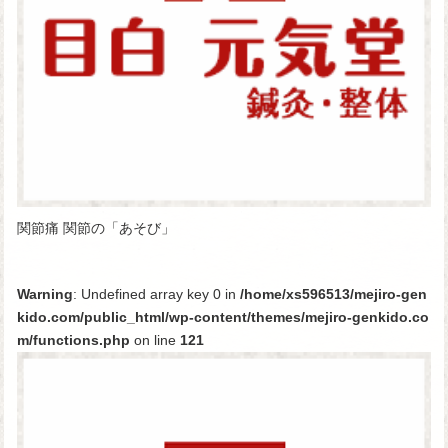
関節痛 関節の「あそび」
Warning
: Undefined array key 0 in
/home/xs596513/mejiro-gen
kido.com/public_html/wp-content/themes/mejiro-genkido.co
m/functions.php
on line
121