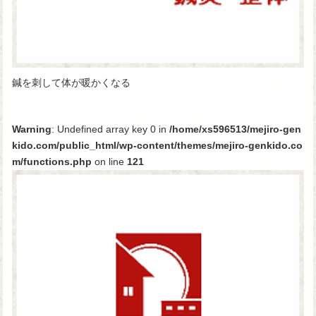
鍼を刺して体が暖かくなる
Warning
: Undefined array key 0 in
/home/xs596513/mejiro-gen
kido.com/public_html/wp-content/themes/mejiro-genkido.co
m/functions.php
on line
121