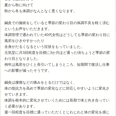
夏から秋に向けて
秋から冬も体調がなんとなく悪くなります。
鍼灸での施術をしていると季節の変わり目の体調不良を軽く済む
というお声をいただきます。
体調管理で通われていた40代女性はどうしても季節の変わり目に
風邪をひきやすかったり
全身がだるくなるという症状をもっていました。
元気堂に月3回程度を目標に3か月ほど通った頃ちょうど季節の変
わり目となりました。
例年は風邪をひくと長引いてしまうところ、短期間で復活し仕事
への影響が減ったそうです。
鍼灸は腰痛などの痛みをとるだけではなく、
体の抵抗力を高めて季節の変化などに対応しやすいように変化さ
せていきます。
体調を根本的に変化させていくためには長期で体と向き合ってい
く必要があります。
週一回程度を目標に通っていただくとじわじわと体の変化を感じ