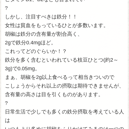
?
しかし、注目すべきは鉄分！！
女性は貧血をもっているひとが多数います。
胡椒は鉄分の含有量が割合高く、
2gで鉄分0.4mgほど。
これってどのぐらいか！？
鉄分を多く含むといわれている枝豆ひとつ(約2～
3g)で0.05mg。
まぁ、胡椒を2g以上食べるって相当きついので
こしょうからそれ以上の摂取は期待できませんが、
含有量の高さは目を引くものがあります。
?
日常生活で少しでも多くの鉄分摂取を考えている人
は