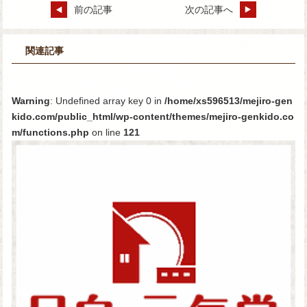
前の記事
次の記事へ
関連記事
Warning
: Undefined array key 0 in
/home/xs596513/mejiro-gen
kido.com/public_html/wp-content/themes/mejiro-genkido.co
m/functions.php
on line
121