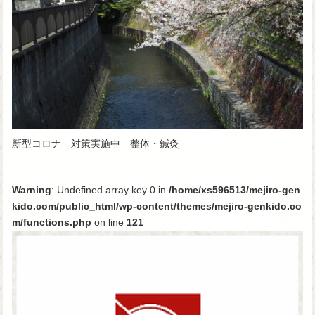
新型コロナ 対策実施中 整体・鍼灸
Warning
: Undefined array key 0 in
/home/xs596513/mejiro-gen
kido.com/public_html/wp-content/themes/mejiro-genkido.co
m/functions.php
on line
121